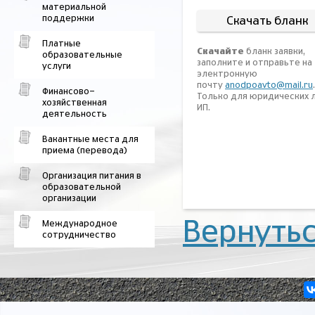
материальной
поддержки
Скачать бланк
Платные
Скачайте
бланк заявки,
образовательные
заполните и отправьте на
услуги
электронную
почту
anodpoavto@mail.ru
.
Финансово-
Только для юридических л
хозяйственная
ИП.
деятельность
Вакантные места для
приема (перевода)
Организация питания в
образовательной
организации
Вернутьс
Международное
сотрудничество