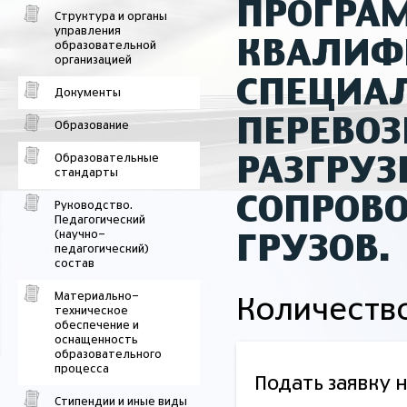
ПРОГРА
Структура и органы
управления
КВАЛИФ
образовательной
организацией
СПЕЦИАЛ
Документы
ПЕРЕВОЗ
Образование
Образовательные
РАЗГРУЗ
стандарты
СОПРОВ
Руководство.
Педагогический
(научно-
ГРУЗОВ.
педагогический)
состав
Материально-
Количество
техническое
обеспечение и
оснащенность
образовательного
процесса
Подать заявку 
Стипендии и иные виды